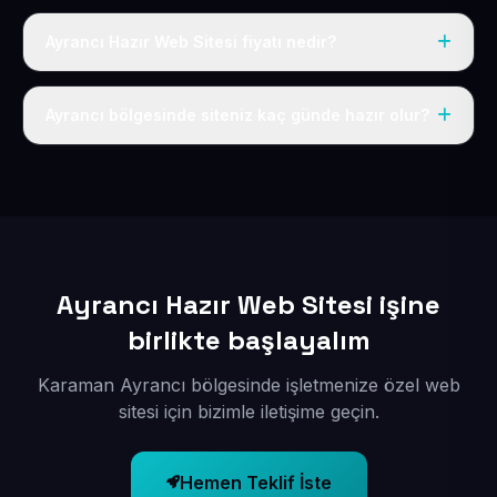
Ayrancı Hazır Web Sitesi fiyatı nedir?
Tek fiyat uygulanır: yıllık 50 USD + KDV. Bu bedele alan
adı, hosting, SSL ve temel SEO da dahildir.
Ayrancı bölgesinde siteniz kaç günde hazır olur?
İçerikleriniz elimize geçtikten sonra siteniz 1-3 iş günü
içerisinde yayına alınır.
Ayrancı Hazır Web Sitesi işine
birlikte başlayalım
Karaman Ayrancı bölgesinde işletmenize özel web
sitesi için bizimle iletişime geçin.
Hemen Teklif İste