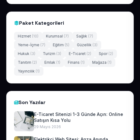
Paket Kategorileri
Hizmet
(10)
Kurumsal
(7)
Sağlık
(7)
Yeme-İçme
(7)
Eğitim
(5)
Güzellik
(3)
Hukuk
(3)
Turizm
(3)
E-Ticaret
(2)
Spor
(2)
Tanıtım
(2)
Emlak
(1)
Finans
(1)
Mağaza
(1)
Yayıncılık
(1)
Son Yazılar
E-Ticaret Sitenizi 1-3 Günde Açın: Online
Satışın Kısa Yolu
29 Mayıs 2026
Elektrikçi Web Sitesi: Arıza Anında