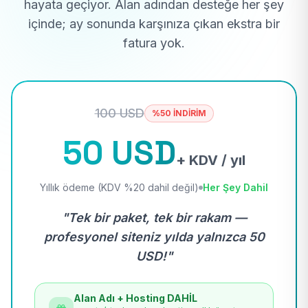
hayata geçiyor. Alan adından desteğe her şey
içinde; ay sonunda karşınıza çıkan ekstra bir
fatura yok.
100 USD
%50 İNDİRİM
50 USD
+ KDV / yıl
Yıllık ödeme (KDV %20 dahil değil)
Her Şey Dahil
"Tek bir paket, tek bir rakam —
profesyonel siteniz yılda yalnızca 50
USD!"
Alan Adı + Hosting DAHİL