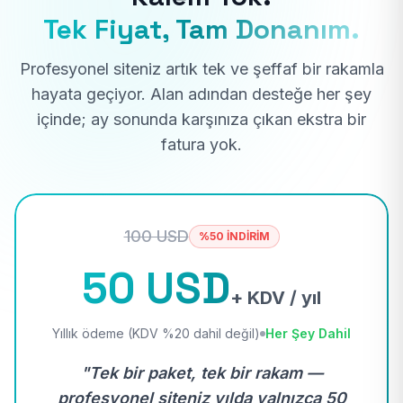
Tek Fiyat, Tam Donanım.
Profesyonel siteniz artık tek ve şeffaf bir rakamla
hayata geçiyor. Alan adından desteğe her şey
içinde; ay sonunda karşınıza çıkan ekstra bir
fatura yok.
100 USD
%50 İNDİRİM
50 USD
+ KDV / yıl
Yıllık ödeme (KDV %20 dahil değil)
Her Şey Dahil
"Tek bir paket, tek bir rakam —
profesyonel siteniz yılda yalnızca 50