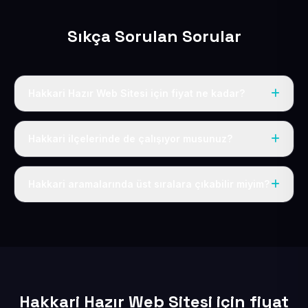
Sıkça Sorulan Sorular
Hakkari Hazır Web Sitesi için fiyat ne kadar?
Hakkari dahil Türkiye’nin her yerinde geçerli yıllık tek
fiyatımız 50 USD + KDV’dir. Alan adı, hosting, SSL ve
Hakkari ilçelerinde de çalışıyor musunuz?
temel SEO bu fiyatın içindedir.
Elbette; Hakkari iline bağlı bütün ilçelere uzaktan ve
eksiksiz şekilde hizmet sunuyoruz.
Hakkari aramalarında üst sıralara çıkabilir miyim?
Sitenizi Hakkari odaklı yerel SEO ve AEO içerikleriyle
kuruyoruz; böylece bölgesel aramalarda daha kolay
bulunur hale gelirsiniz.
Hakkari Hazır Web Sitesi için fiyat