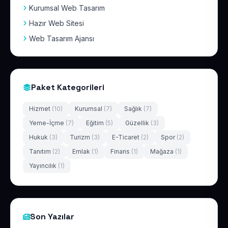
Kurumsal Web Tasarım
Hazır Web Sitesi
Web Tasarım Ajansı
Paket Kategorileri
Hizmet
(10)
Kurumsal
(7)
Sağlık
(7)
Yeme-İçme
(7)
Eğitim
(5)
Güzellik
(3)
Hukuk
(3)
Turizm
(3)
E-Ticaret
(2)
Spor
(2)
Tanıtım
(2)
Emlak
(1)
Finans
(1)
Mağaza
(1)
Yayıncılık
(1)
Son Yazılar