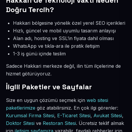
Hakkari’de Teknoloji Vakti Neden
Doğru Tercih?
Hakkari bölgesine yönelik özel yerel SEO içerikleri
Hızlı, güncel ve mobil uyumlu tasarım anlayışı
Alan adı, hosting ve SSL’in fiyata dahil olması
WhatsApp ve tıkla-ara ile pratik iletişim
1-3 iş günü içinde teslim
Sadece Hakkari merkeze değil, ilin tüm ilçelerine de
hizmet götürüyoruz.
İlgili Paketler ve Sayfalar
Size en uygun çözümü seçmek için
web sitesi
paketlerimize
göz atabilirsiniz. En çok ilgi görenler:
Kurumsal Firma Sitesi
,
E-Ticaret Sitesi
,
Avukat Sitesi
,
Doktor Sitesi
ve
Restoran Sitesi
. Ücretsiz teklif almak
için
iletişim sayfamıza
yazabilir, faydalı rehberler için