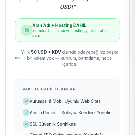
USD!"
Alan Adı + Hosting DAHİL
.com.tr / .tr alan adı ve hosting yıllık ücrete
dahil!
Yıllık
50 USD + KDV
dışında ödeyeceğiniz başka
bir kalem yok — kurulum, barındırma, hepsi
içeride.
PAKETE DAHIL OLANLAR
Kurumsal & Mobil Uyumlu Web Sitesi
Admin Paneli — Kolayca Kendiniz Yönetin
SSL Güvenlik Sertifikası
Temel SEO Optimizasyonu (Google'a