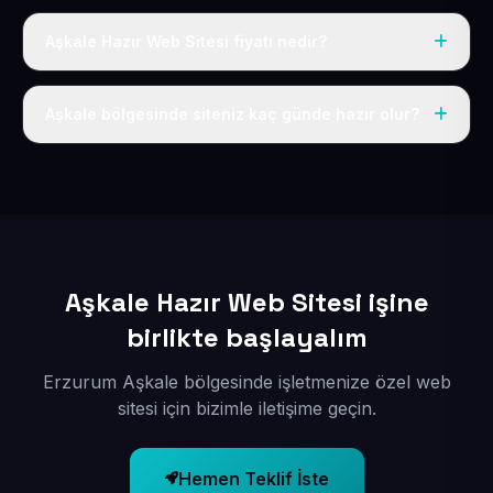
Aşkale Hazır Web Sitesi fiyatı nedir?
Tek fiyat uygulanır: yıllık 50 USD + KDV. Bu bedele alan
adı, hosting, SSL ve temel SEO da dahildir.
Aşkale bölgesinde siteniz kaç günde hazır olur?
İçerikleriniz elimize geçtikten sonra siteniz 1-3 iş günü
içerisinde yayına alınır.
Aşkale Hazır Web Sitesi işine
birlikte başlayalım
Erzurum Aşkale bölgesinde işletmenize özel web
sitesi için bizimle iletişime geçin.
Hemen Teklif İste