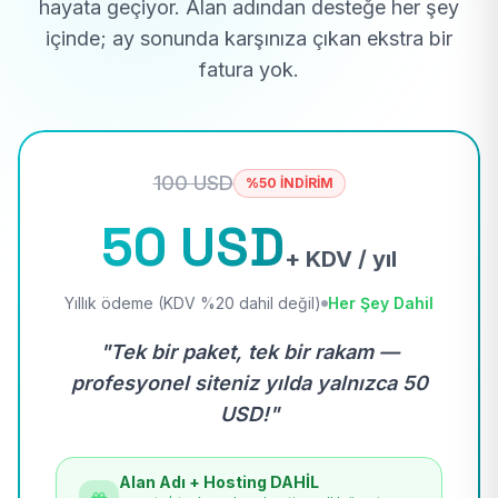
hayata geçiyor. Alan adından desteğe her şey
içinde; ay sonunda karşınıza çıkan ekstra bir
fatura yok.
100 USD
%50 İNDİRİM
50 USD
+ KDV / yıl
Yıllık ödeme (KDV %20 dahil değil)
Her Şey Dahil
"Tek bir paket, tek bir rakam —
profesyonel siteniz yılda yalnızca 50
USD!"
Alan Adı + Hosting DAHİL