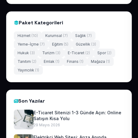
Paket Kategorileri
Hizmet
(10)
Kurumsal
(7)
Sağlık
(7)
Yeme-İçme
(7)
Eğitim
(5)
Güzellik
(3)
Hukuk
(3)
Turizm
(3)
E-Ticaret
(2)
Spor
(2)
Tanıtım
(2)
Emlak
(1)
Finans
(1)
Mağaza
(1)
Yayıncılık
(1)
Son Yazılar
E-Ticaret Sitenizi 1-3 Günde Açın: Online
Satışın Kısa Yolu
29 Mayıs 2026
Elektrikçi Web Sitesi: Arıza Anında