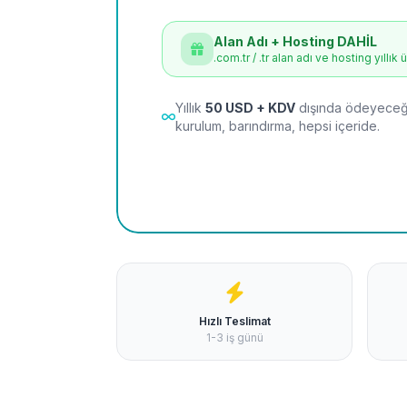
Alan Adı + Hosting DAHİL
.com.tr / .tr alan adı ve hosting yıllık 
Yıllık
50 USD + KDV
dışında ödeyeceği
kurulum, barındırma, hepsi içeride.
Hızlı Teslimat
1-3 iş günü