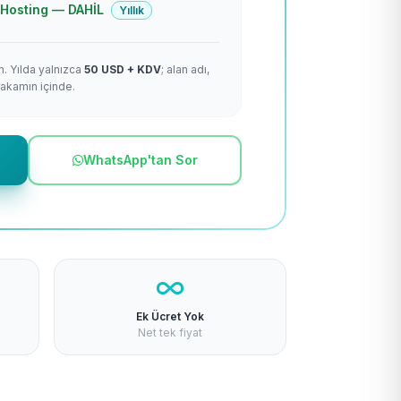
 + Hosting — DAHİL
Yıllık
m. Yılda yalnızca
50 USD + KDV
; alan adı,
rakamın içinde.
WhatsApp'tan Sor
Ek Ücret Yok
Net tek fiyat