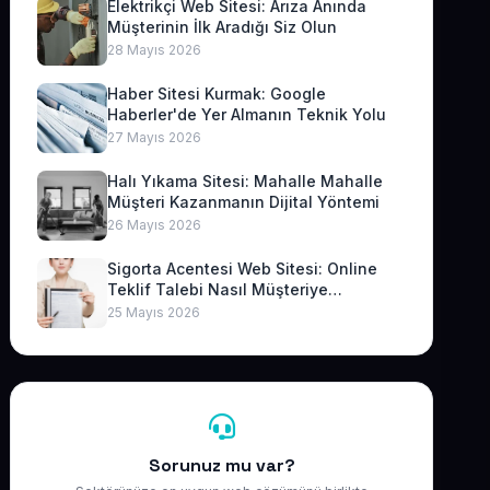
Elektrikçi Web Sitesi: Arıza Anında
Müşterinin İlk Aradığı Siz Olun
28 Mayıs 2026
Haber Sitesi Kurmak: Google
Haberler'de Yer Almanın Teknik Yolu
27 Mayıs 2026
Halı Yıkama Sitesi: Mahalle Mahalle
Müşteri Kazanmanın Dijital Yöntemi
26 Mayıs 2026
Sigorta Acentesi Web Sitesi: Online
Teklif Talebi Nasıl Müşteriye
Dönüşür?
25 Mayıs 2026
Sorunuz mu var?