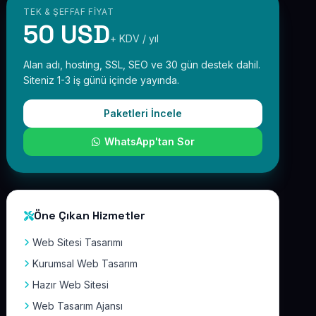
TEK & ŞEFFAF FIYAT
50 USD
+ KDV / yıl
Alan adı, hosting, SSL, SEO ve 30 gün destek dahil.
Siteniz 1-3 iş günü içinde yayında.
Paketleri İncele
WhatsApp'tan Sor
Öne Çıkan Hizmetler
Web Sitesi Tasarımı
Kurumsal Web Tasarım
Hazır Web Sitesi
Web Tasarım Ajansı