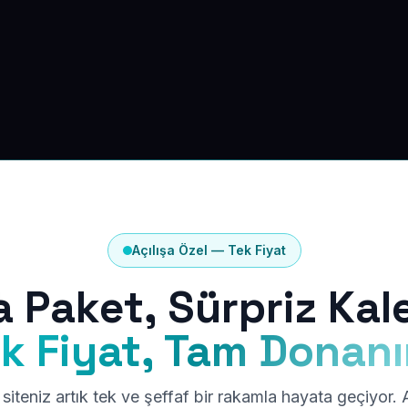
Açılışa Özel — Tek Fiyat
a Paket, Sürpriz Kal
k Fiyat, Tam Donan
siteniz artık tek ve şeffaf bir rakamla hayata geçiyor.