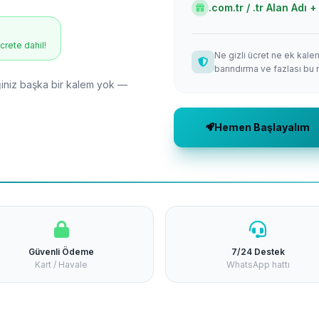
.com.tr / .tr Alan Adı
ücrete dahil!
Ne gizli ücret ne ek kale
barındırma ve fazlası bu 
niz başka bir kalem yok —
Hemen Başlayalım
Güvenli Ödeme
7/24 Destek
Kart / Havale
WhatsApp hattı