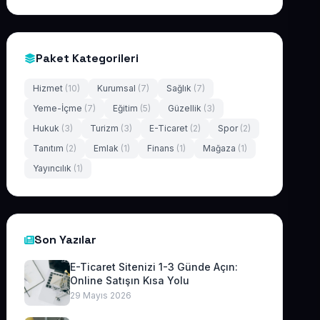
Paket Kategorileri
Hizmet
(10)
Kurumsal
(7)
Sağlık
(7)
Yeme-İçme
(7)
Eğitim
(5)
Güzellik
(3)
Hukuk
(3)
Turizm
(3)
E-Ticaret
(2)
Spor
(2)
Tanıtım
(2)
Emlak
(1)
Finans
(1)
Mağaza
(1)
Yayıncılık
(1)
Son Yazılar
E-Ticaret Sitenizi 1-3 Günde Açın:
Online Satışın Kısa Yolu
29 Mayıs 2026