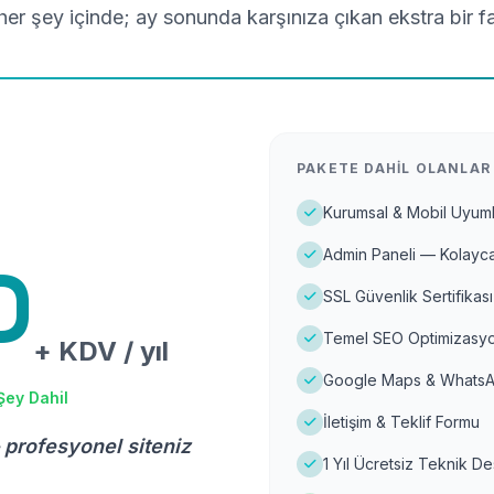
er şey içinde; ay sonunda karşınıza çıkan ekstra bir f
PAKETE DAHIL OLANLAR
Kurumsal & Mobil Uyuml
Admin Paneli — Kolayca
D
SSL Güvenlik Sertifikası
Temel SEO Optimizasyo
+ KDV / yıl
Google Maps & WhatsA
Şey Dahil
İletişim & Teklif Formu
 profesyonel siteniz
1 Yıl Ücretsiz Teknik D