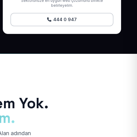
Sektörünüze en uygun web çözümünü birlikte
belirleyelim.
444 0 947
em Yok.
ım.
 Alan adından