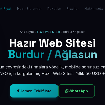
k Fiyat
Hazır Sistemler
Paketler
Fiyatlar
Hakkımızda
Ana Sayfa
/
Hazır Web Sitesi
/
Burdur / Ağlasun
Hazır Web Sitesi
Burdur / Ağlasun
n çevresindeki firmalara yönelik, mobilde sorunsuz ça
EO için kurgulanmış Hazır Web Sitesi. Yıllık 50 USD 
Hemen Teklif İste
WhatsApp