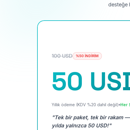
desteğe h
100 USD
%50 İNDİRİM
50 US
Yıllık ödeme (KDV %20 dahil değil)
Her 
"Tek bir paket, tek bir rakam —
yılda yalnızca 50 USD!"