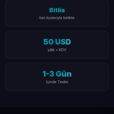
Bitlis
tüm ilçeleriyle birlikte
50 USD
yıllık + KDV
1-3 Gün
İçinde Teslim