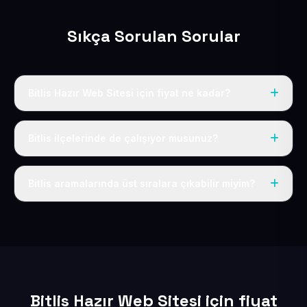
Sıkça Sorulan Sorular
Bitlis Hazır Web Sitesi için fiyat ne kadar?
Bitlis dahil Türkiye’nin her yerinde geçerli yıllık tek
fiyatımız 50 USD + KDV’dir. Alan adı, hosting, SSL ve
Bitlis ilçelerinde de çalışıyor musunuz?
temel SEO bu fiyatın içindedir.
Elbette; Bitlis iline bağlı bütün ilçelere uzaktan ve
eksiksiz şekilde hizmet sunuyoruz.
Bitlis aramalarında üst sıralara çıkabilir miyim?
Sitenizi Bitlis odaklı yerel SEO ve AEO içerikleriyle
kuruyoruz; böylece bölgesel aramalarda daha kolay
bulunur hale gelirsiniz.
Bitlis Hazır Web Sitesi için fiyat