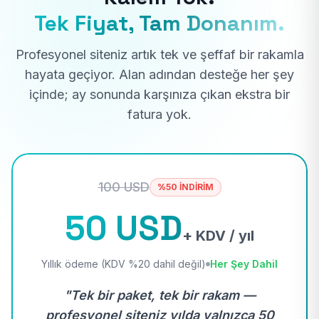
Tek Fiyat, Tam Donanım.
Profesyonel siteniz artık tek ve şeffaf bir rakamla
hayata geçiyor. Alan adından desteğe her şey
içinde; ay sonunda karşınıza çıkan ekstra bir
fatura yok.
100 USD
%50 İNDİRİM
50 USD
+ KDV / yıl
Yıllık ödeme (KDV %20 dahil değil)
Her Şey Dahil
"Tek bir paket, tek bir rakam —
profesyonel siteniz yılda yalnızca 50