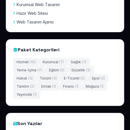
Kurumsal Web Tasarım
Hazır Web Sitesi
Web Tasarım Ajansı
Paket Kategorileri
Hizmet
(10)
Kurumsal
(7)
Sağlık
(7)
Yeme-İçme
(7)
Eğitim
(5)
Güzellik
(3)
Hukuk
(3)
Turizm
(3)
E-Ticaret
(2)
Spor
(2)
Tanıtım
(2)
Emlak
(1)
Finans
(1)
Mağaza
(1)
Yayıncılık
(1)
Son Yazılar