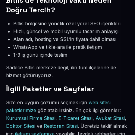
Bitlis’de Teknoloji Vakti Neden
Doğru Tercih?
Bitlis bölgesine yönelik özel yerel SEO içerikleri
Hızlı, güncel ve mobil uyumlu tasarım anlayışı
Alan adı, hosting ve SSL’in fiyata dahil olması
WhatsApp ve tıkla-ara ile pratik iletişim
1-3 iş günü içinde teslim
Sadece Bitlis merkeze değil, ilin tüm ilçelerine de
hizmet götürüyoruz.
İlgili Paketler ve Sayfalar
Size en uygun çözümü seçmek için
web sitesi
paketlerimize
göz atabilirsiniz. En çok ilgi görenler:
Kurumsal Firma Sitesi
,
E-Ticaret Sitesi
,
Avukat Sitesi
,
Doktor Sitesi
ve
Restoran Sitesi
. Ücretsiz teklif almak
için
iletişim sayfamıza
yazabilir, faydalı rehberler için