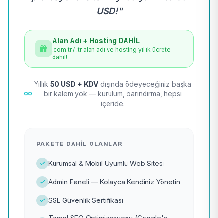
USD!"
Alan Adı + Hosting DAHİL
.com.tr / .tr alan adı ve hosting yıllık ücrete
dahil!
Yıllık
50 USD + KDV
dışında ödeyeceğiniz başka
bir kalem yok — kurulum, barındırma, hepsi
içeride.
PAKETE DAHIL OLANLAR
Kurumsal & Mobil Uyumlu Web Sitesi
Admin Paneli — Kolayca Kendiniz Yönetin
SSL Güvenlik Sertifikası
Temel SEO Optimizasyonu (Google'a