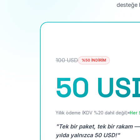
desteğe h
100 USD
%50 İNDİRİM
50 US
Yıllık ödeme (KDV %20 dahil değil)
Her 
"Tek bir paket, tek bir rakam —
yılda yalnızca 50 USD!"