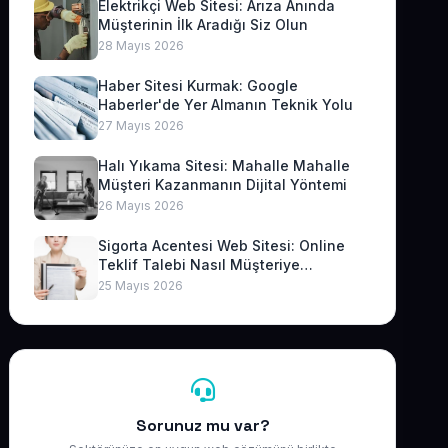
Elektrikçi Web Sitesi: Arıza Anında
Müşterinin İlk Aradığı Siz Olun
28 Mayıs 2026
Haber Sitesi Kurmak: Google
Haberler'de Yer Almanın Teknik Yolu
27 Mayıs 2026
Halı Yıkama Sitesi: Mahalle Mahalle
Müşteri Kazanmanın Dijital Yöntemi
26 Mayıs 2026
Sigorta Acentesi Web Sitesi: Online
Teklif Talebi Nasıl Müşteriye
Dönüşür?
25 Mayıs 2026
Sorunuz mu var?