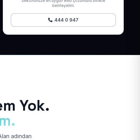
Sektörünüze en uygun web çözümünü birlikte
belirleyelim.
444 0 947
em Yok.
ım.
 Alan adından