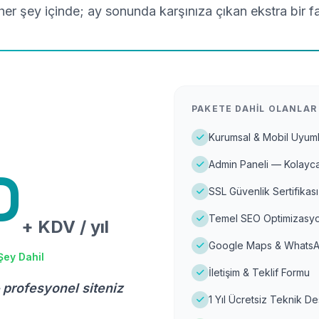
er şey içinde; ay sonunda karşınıza çıkan ekstra bir f
PAKETE DAHIL OLANLAR
Kurumsal & Mobil Uyuml
Admin Paneli — Kolayca
D
SSL Güvenlik Sertifikası
Temel SEO Optimizasyo
+ KDV / yıl
Google Maps & WhatsA
Şey Dahil
İletişim & Teklif Formu
 profesyonel siteniz
1 Yıl Ücretsiz Teknik D