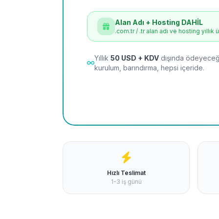
Alan Adı + Hosting DAHİL
.com.tr / .tr alan adı ve hosting yıllık 
Yıllık
50 USD + KDV
dışında ödeyeceği
kurulum, barındırma, hepsi içeride.
Hızlı Teslimat
1-3 iş günü