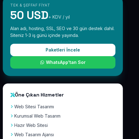
TEK & ŞEFFAF FIYAT
50 USD
+ KDV / yıl
Alan adı, hosting, SSL, SEO ve 30 gün destek dahil.
Siteniz 1-3 iş günü içinde yayında.
Paketleri İncele
WhatsApp'tan Sor
Öne Çıkan Hizmetler
Web Sitesi Tasarımı
Kurumsal Web Tasarım
Hazır Web Sitesi
Web Tasarım Ajansı