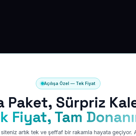
Açılışa Özel — Tek Fiyat
a Paket, Sürpriz Kal
k Fiyat, Tam Donan
siteniz artık tek ve şeffaf bir rakamla hayata geçiyor.