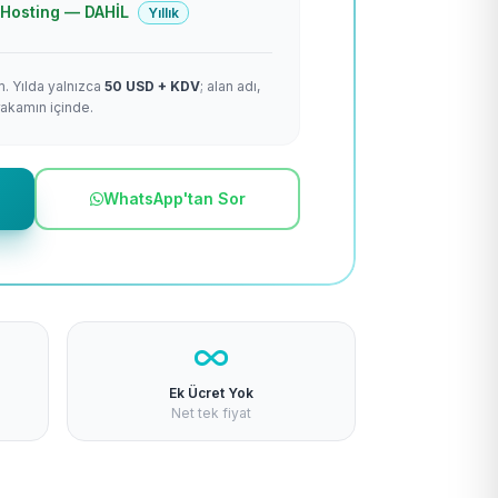
 + Hosting — DAHİL
Yıllık
m. Yılda yalnızca
50 USD + KDV
; alan adı,
rakamın içinde.
WhatsApp'tan Sor
Ek Ücret Yok
Net tek fiyat