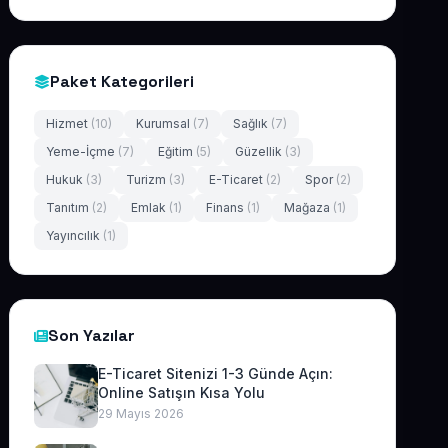
Paket Kategorileri
Hizmet
(10)
Kurumsal
(7)
Sağlık
(7)
Yeme-İçme
(7)
Eğitim
(5)
Güzellik
(3)
Hukuk
(3)
Turizm
(3)
E-Ticaret
(2)
Spor
(2)
Tanıtım
(2)
Emlak
(1)
Finans
(1)
Mağaza
(1)
Yayıncılık
(1)
Son Yazılar
E-Ticaret Sitenizi 1-3 Günde Açın:
Online Satışın Kısa Yolu
29 Mayıs 2026