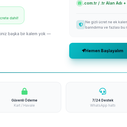
.com.tr / .tr Alan Adı
ücrete dahil!
Ne gizli ücret ne ek kale
barındırma ve fazlası bu 
niz başka bir kalem yok —
Hemen Başlayalım
Güvenli Ödeme
7/24 Destek
Kart / Havale
WhatsApp hattı