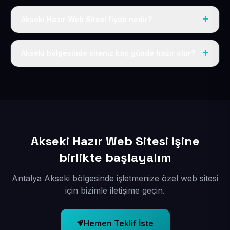
Akseki Hazır Web Sitesi fiyatı nedir?
Tek fiyat uygulanır: yıllık 50 USD + KDV. Bu bedele alan
adı, hosting, SSL ve temel SEO da dahildir.
Akseki bölgesinde siteniz kaç günde hazır olur?
İçerikleriniz elimize geçtikten sonra siteniz 1-3 iş günü
içerisinde yayına alınır.
Akseki Hazır Web Sitesi işine
birlikte başlayalım
Antalya Akseki bölgesinde işletmenize özel web sitesi
için bizimle iletişime geçin.
Hemen Teklif İste