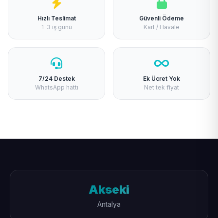
Hızlı Teslimat
Güvenli Ödeme
1-3 iş günü
Kart / Havale
7/24 Destek
Ek Ücret Yok
WhatsApp hattı
Net tek fiyat
Akseki
Antalya