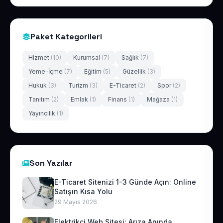
Paket Kategorileri
Hizmet
(10)
Kurumsal
(7)
Sağlık
(7)
Yeme-İçme
(7)
Eğitim
(5)
Güzellik
(3)
Hukuk
(3)
Turizm
(3)
E-Ticaret
(2)
Spor
(2)
Tanıtım
(2)
Emlak
(1)
Finans
(1)
Mağaza
(1)
Yayıncılık
(1)
Son Yazılar
E-Ticaret Sitenizi 1-3 Günde Açın: Online
Satışın Kısa Yolu
29 Mayıs 2026
Elektrikçi Web Sitesi: Arıza Anında