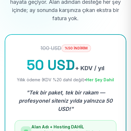
hayata geçiyor. Alan adından desteğe her şey
içinde; ay sonunda karşınıza çıkan ekstra bir
fatura yok.
100 USD
%50 İNDİRİM
50 USD
+ KDV / yıl
Yıllık ödeme (KDV %20 dahil değil)
Her Şey Dahil
"Tek bir paket, tek bir rakam —
profesyonel siteniz yılda yalnızca 50
USD!"
Alan Adı + Hosting DAHİL