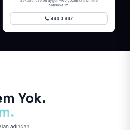
Sektörünüze en uygun web çözümünü birlikte
belirleyelim.
444 0 947
em Yok.
ım.
 Alan adından