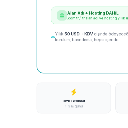
Alan Adı + Hosting DAHİL
.com.tr / .tr alan adı ve hosting yıllık 
Yıllık
50 USD + KDV
dışında ödeyeceği
kurulum, barındırma, hepsi içeride.
Hızlı Teslimat
1-3 iş günü