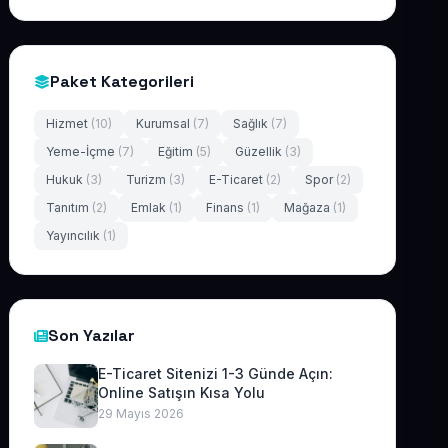
Paket Kategorileri
Hizmet
(10)
Kurumsal
(7)
Sağlık
(7)
Yeme-İçme
(7)
Eğitim
(5)
Güzellik
(3)
Hukuk
(3)
Turizm
(3)
E-Ticaret
(2)
Spor
(2)
Tanıtım
(2)
Emlak
(1)
Finans
(1)
Mağaza
(1)
Yayıncılık
(1)
Son Yazılar
E-Ticaret Sitenizi 1-3 Günde Açın:
Online Satışın Kısa Yolu
29 Mayıs 2026