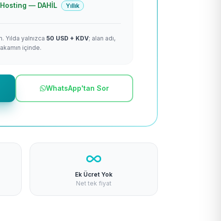
 + Hosting — DAHİL
Yıllık
m. Yılda yalnızca
50 USD + KDV
; alan adı,
rakamın içinde.
WhatsApp'tan Sor
Ek Ücret Yok
Net tek fiyat