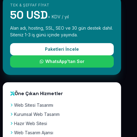
TEK & ŞEFFAF FIYAT
50 USD
+ KDV / yıl
Alan adı, hosting, SSL, SEO ve 30 gün destek dahil.
Siteniz 1-3 iş günü içinde yayında.
Paketleri İncele
WhatsApp'tan Sor
Öne Çıkan Hizmetler
Web Sitesi Tasarımı
Kurumsal Web Tasarım
Hazır Web Sitesi
Web Tasarım Ajansı