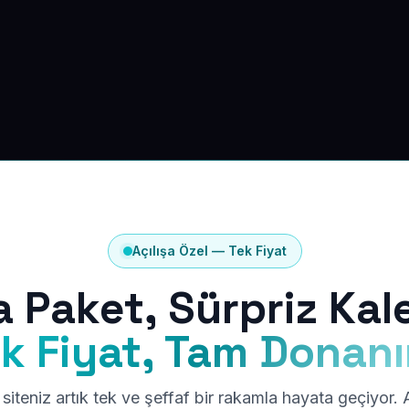
Açılışa Özel — Tek Fiyat
a Paket, Sürpriz Kal
k Fiyat, Tam Donan
siteniz artık tek ve şeffaf bir rakamla hayata geçiyor.