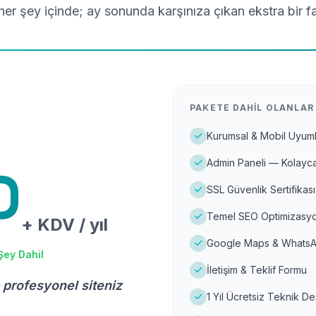
er şey içinde; ay sonunda karşınıza çıkan ekstra bir f
PAKETE DAHIL OLANLAR
Kurumsal & Mobil Uyuml
Admin Paneli — Kolayca
D
SSL Güvenlik Sertifikası
Temel SEO Optimizasyo
+ KDV / yıl
Google Maps & WhatsA
Şey Dahil
İletişim & Teklif Formu
 profesyonel siteniz
1 Yıl Ücretsiz Teknik D