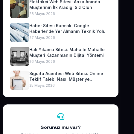
Elektrikçi Web Sitesi: Arıza Anında
Müşterinin İlk Aradığı Siz Olun
28 Mayıs 2026
Haber Sitesi Kurmak: Google
Haberler'de Yer Almanın Teknik Yolu
27 Mayıs 2026
Halı Yıkama Sitesi: Mahalle Mahalle
Müşteri Kazanmanın Dijital Yöntemi
26 Mayıs 2026
Sigorta Acentesi Web Sitesi: Online
Teklif Talebi Nasıl Müşteriye
Dönüşür?
25 Mayıs 2026
Sorunuz mu var?