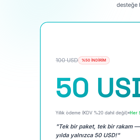
desteğe h
100 USD
%50 İNDİRİM
50 US
Yıllık ödeme (KDV %20 dahil değil)
Her 
"Tek bir paket, tek bir rakam —
yılda yalnızca 50 USD!"