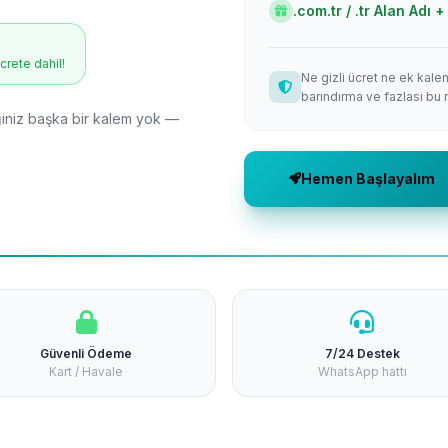
.com.tr / .tr Alan Adı
ücrete dahil!
Ne gizli ücret ne ek kale
barındırma ve fazlası bu 
niz başka bir kalem yok —
Hemen Başlayalım
Güvenli Ödeme
7/24 Destek
Kart / Havale
WhatsApp hattı