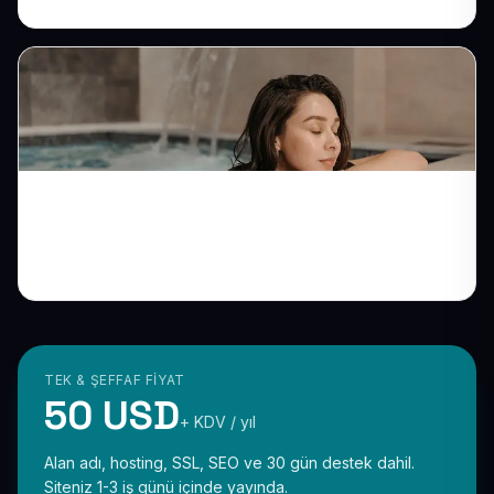
SPA ve Wellness Merkezi Web Sitesi:
Huzur Atmosferinizi Dijitale Yansıtın
TEK & ŞEFFAF FIYAT
50 USD
+ KDV / yıl
Alan adı, hosting, SSL, SEO ve 30 gün destek dahil.
Siteniz 1-3 iş günü içinde yayında.