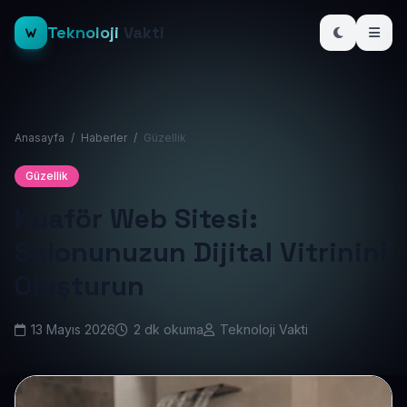
Teknoloji
Vakti
Anasayfa
/
Haberler
/
Güzellik
Güzellik
Kuaför Web Sitesi:
Salonunuzun Dijital Vitrinini
Oluşturun
13 Mayıs 2026
2 dk okuma
Teknoloji Vakti