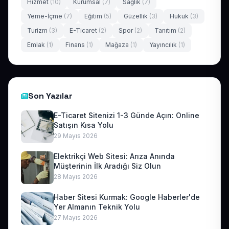
Hizmet
(10)
Kurumsal
(7)
Sağlık
(7)
Yeme-İçme
(7)
Eğitim
(5)
Güzellik
(3)
Hukuk
(3)
Turizm
(3)
E-Ticaret
(2)
Spor
(2)
Tanıtım
(2)
Emlak
(1)
Finans
(1)
Mağaza
(1)
Yayıncılık
(1)
Son Yazılar
E-Ticaret Sitenizi 1-3 Günde Açın: Online
Satışın Kısa Yolu
29 Mayıs 2026
Elektrikçi Web Sitesi: Arıza Anında
Müşterinin İlk Aradığı Siz Olun
28 Mayıs 2026
Haber Sitesi Kurmak: Google Haberler'de
Yer Almanın Teknik Yolu
27 Mayıs 2026