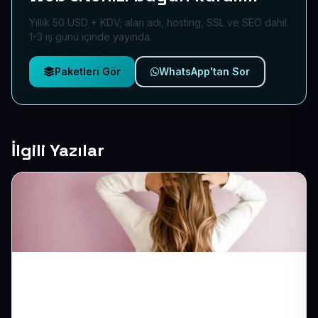
Yıllık 50 USD + KDV; alan adı, hosting, SSL ve SEO dahil.
1-3 iş günü içinde yayında.
Paketleri Gör
WhatsApp'tan Sor
İlgili Yazılar
Güzellik Merkezi Web Sitesi: Hizmet
Çeşitliliğinizi Çevrimiçi Vitrine Taşıyın