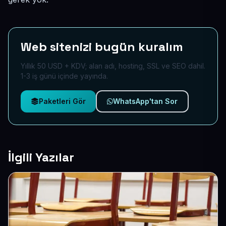
Web sitenizi bugün kuralım
Yıllık 50 USD + KDV; alan adı, hosting, SSL ve SEO dahil.
1-3 iş günü içinde yayında.
Paketleri Gör
WhatsApp'tan Sor
İlgili Yazılar