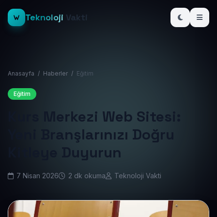
Teknoloji
Vakti
Anasayfa
/
Haberler
/
Eğitim
Eğitim
Kurs Merkezi Web Sitesi:
Yeni Branşlarınızı Doğru
Kitleye Duyurun
7 Nisan 2026
2 dk okuma
Teknoloji Vakti