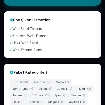
Öne Çıkan Hizmetler
Web Sitesi Tasarımı
Kurumsal Web Tasarım
Hazır Web Sitesi
Web Tasarım Ajansı
Paket Kategorileri
Hizmet
(10)
Kurumsal
(7)
Sağlık
(7)
Yeme-İçme
(7)
Eğitim
(5)
Güzellik
(3)
Hukuk
(3)
Turizm
(3)
E-Ticaret
(2)
Spor
(2)
Tanıtım
(2)
Emlak
(1)
Finans
(1)
Mağaza
(1)
Yayıncılık
(1)